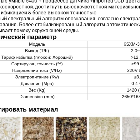
ые умные 5400 + процессор датчика +imported CCD цвет
оскоростной, достигнуть высокочастотной материально
ификацией & более высокой точностью.
ый спектральный алгоритм опознавания, согласно спектра
авания. Более стабилизированный алгоритм-автоматически
ывает помеху окружающей среды.
нический параметр
Модель
6SXM-3
Выход (T/h)
2.0~
Тариф избытка (плохой: Хороший)
>12.
Сортирующ точность (%)
≥99
Напряжение тока (V/Hz)
220V 
Электропитание (Kw)
≤3
Давление (Mpa)
0.4-
Вес (Kg)
1420 
Diamension (mm)
2650*16
тировать материал