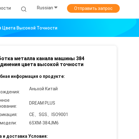
Russian
вости
Отправить запрос
я Цвета Высокой Точности
отка металла канала машины 384
динения цвета высокой точности
бная информация о продукте:
Аньхой Китай
хождения:
нное
DREAM PLUS
нование:
фикация:
CE、SGS、ISO9001
 модели:
6SXM-384JM6
а и доставка Условия: