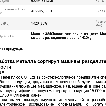
одель:
6SXM-384JM6
Канал
апряжение Тока
AC220V/50Hz
Сила (
):
Разме
с (Kg):
1420 (±5%)
Mm):
Машина 384Channel разъединения цвета
,
Маш
ыделить:
машина разъединения цвета 1420kg
тер продукции
аботка металла сортируя машины разделите
ности
ША
 Hefei плюс CO., Ltd. высокотехнологичное предприятие с
ботки, продукции, продажах и технических обслуживаниях
рудования любимцев медицинское. Размещенный в зоне раз
менную унифицированную мастерскую продукции 15 000 кв
цу 50 миллионов юаней.
ания имеет команду научных исследований и разраб
оэлектрическое исследование опознавания, с бога