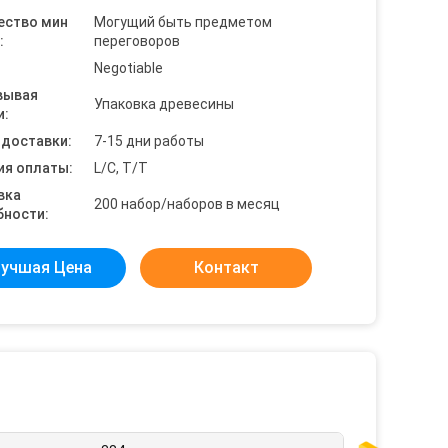
ество мин
Могущий быть предметом
:
переговоров
Negotiable
вывая
Упаковка древесины
и:
 доставки:
7-15 дни работы
ия оплаты:
L/C, T/T
вка
200 набор/наборов в месяц
бности:
учшая Цена
Контакт