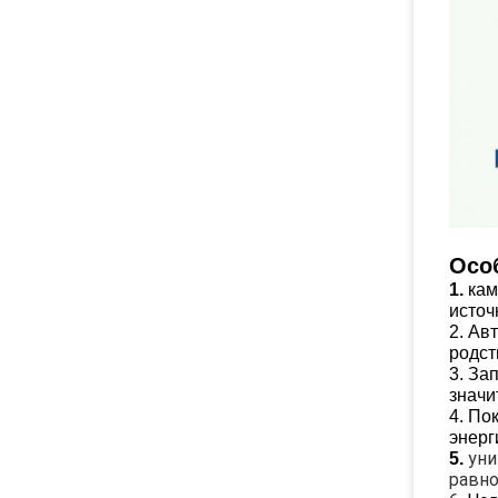
Осо
1.
кам
источ
2. Ав
родст
3. За
значи
4. По
энерг
уни
5.
равн