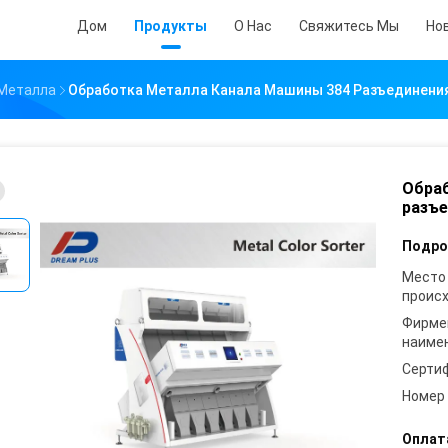
Дом
Продукты
О Нас
Свяжитесь Мы
Но
Металла
Обработка Металла Канала Машины 384 Разъединени
Обраб
разъе
Подро
Место
проис
Фирме
наиме
Серти
Номер
Оплат