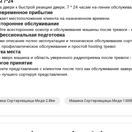
ы 7*24
а двери к быстрой реакции двери, 7 * 24 часам на-линии обслужива
евременное прибытие
жает местоположение клиента на назначенном времени.
стороннее обслуживание
те всесторонние осмотр и обслуживание машины после тревоги - 
фессиональная подготовка
ки описание полно эксплуатации и техническое обслуживание сор
 профилактическое обслуживание и простой hooting тревог.
ка места
 вверх машина и область уверенного радиоприема после тревоги -
огое принятие
ите представление с клиентом после того как обслуживание заве
 лучшего сортируя представления.
ина Сортировщицы Меди 2.8kw
Машина Сортировщицы Меди 1300