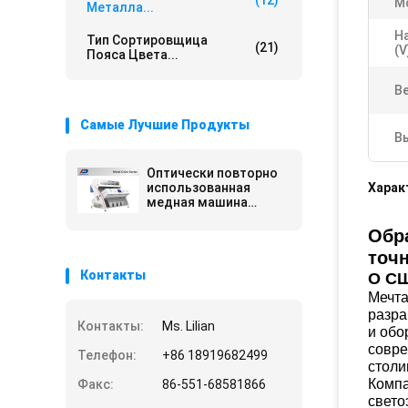
(12)
М
Металла...
Н
Тип Сортировщица
(21)
(v
Пояса Цвета...
Ве
Самые Лучшие Продукты
В
Оптически повторно
использованная
Харак
медная машина
сортировщицы
Обр
точ
Контакты
О С
Мечта
разра
Контакты:
Ms. Lilian
и обо
совре
Телефон:
+86 18919682499
столи
Комп
Факс:
86-551-68581866
свет