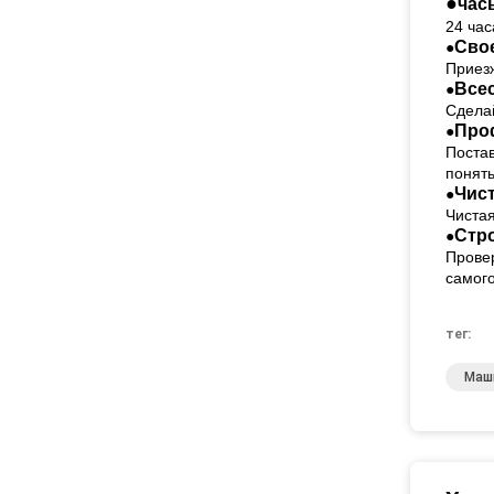
●
час
24 час
Сво
●
Приез
Все
●
Сделай
Про
●
Постав
понять
Чист
●
Чистая
Стр
●
Провер
самого
тег:
Маш