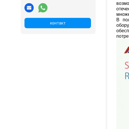
возм
отече
множе
В по
контакт
обору
обесп
потре