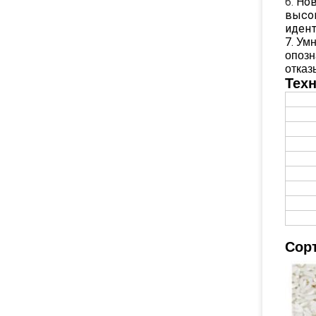
6.
Нов
высок
идент
7.
Умн
опозн
отказ
Тех
Сор