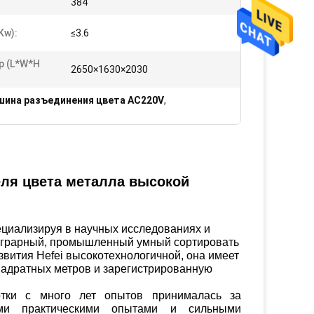
:
384
Kw):
≤3.6
р (L*W*H
2650×1630×2030
ина разъединения цвета AC220V
,
ля цвета металла высокой
пециализируя в научных исследованиях и
 аграрный, промышленный умный сортировать
вития Hefei высокотехнологичной, она имеет
адратных метров и зарегистрированную
отки с много лет опытов принималась за
тыми практическими опытами и сильными