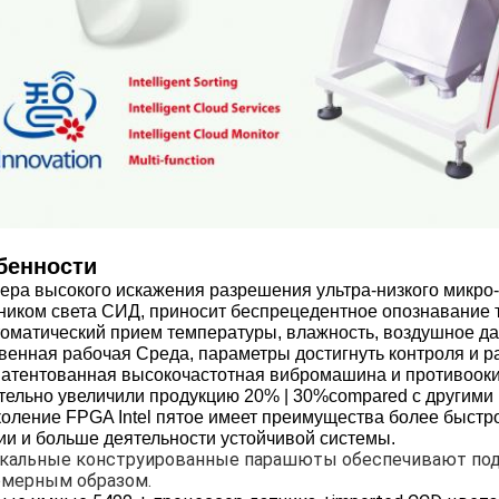
бенности
ера высокого искажения разрешения ультра-низкого микро- 
ником света СИД, приносит беспрецедентное опознавание 
томатический прием температуры, влажность, воздушное да
венная рабочая Среда, параметры достигнуть контроля и 
патентованная высокочастотная вибромашина и противоок
тельно увеличили продукцию 20% | 30%compared с другими 
коление FPGA Intel пятое имеет преимущества более быстр
ии и больше деятельности устойчивой системы.
кальные конструированные парашюты обеспечивают пода
омерным образом.