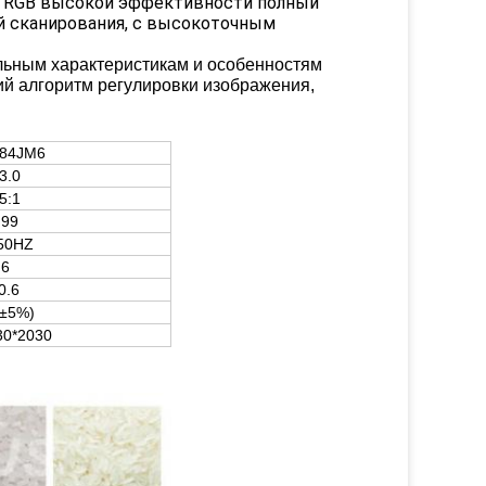
а RGB высокой эффективности полный
й сканирования, с высокоточным
льным характеристикам и особенностям
й алгоритм регулировки изображения,
84JM6
3.0
5:1
.99
50HZ
.6
0.6
(±5%)
30*2030