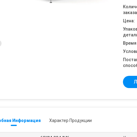
Колич
заказа
Цена:
Упако
детал
Время
Услов
Поста
спосо
Л
обная Информация
Характер Продукции